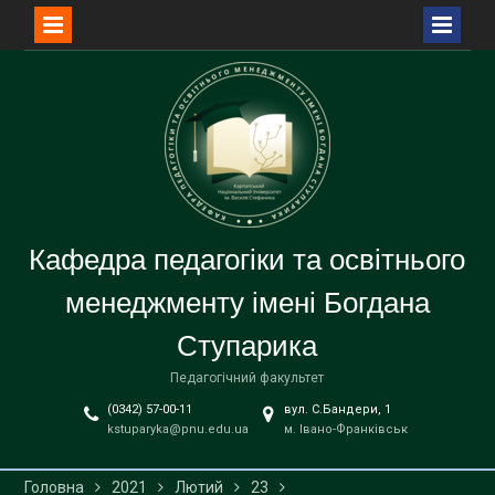
Перейти
до
вмісту
Кафедра педагогіки та освітнього
менеджменту імені Богдана
Ступарика
Педагогічний факультет
(0342) 57-00-11
вул. С.Бандери, 1
kstuparyka@pnu.edu.ua
м. Івано-Франківськ
Головна
2021
Лютий
23