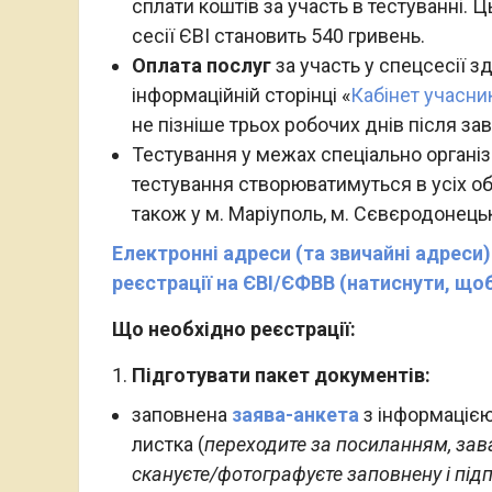
сплати коштів за участь в тестуванні. Ц
сесії ЄВІ становить 540 гривень.
Оплата послуг
за участь у спецсесії 
інформаційній сторінці «
Кабінет учасни
не пізніше трьох робочих днів після за
Тестування у межах спеціально організ
тестування створюватимуться в усіх обл
також у м. Маріуполь, м. Сєвєродонецьк
Електронні адреси (та звичайні адреси
реєстрації на ЄВІ/ЄФВВ (натиснути, що
Що необхідно реєстрації:
Підготувати пакет документів:
заповнена
заява-анкета
з інформацією
листка (
переходите за посиланням, зава
скануєте/фотографуєте заповнену і підп