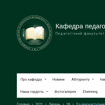
Перейти
до
вмісту
Кафедра педагог
Педагогічний факультет
Про кафедру
Новини
Абітурієнту
На
Наша гордість
Фотогалерея
Etwinning
Головна
2021
Липень
28
До уваги вступникі