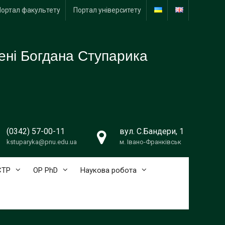
Портал факультету
Портал університету
ені Богдана Ступарика
(0342) 57-00-11
вул. С.Бандери, 1
kstuparyka@pnu.edu.ua
м. Івано-Франківськ
СТР
ОР PhD
Наукова робота