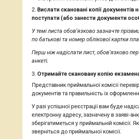
2.
Вислати скановані копії документів н
поступати (або занести документи особ
У темі листа обов’язково зазначте прізвище,
по батькові та номер облікової картки пла
Перш ніж надіслати лист, обов’язково пере
анкеті.
Отримайте скановану копію екзамена
Представник приймальної комісії перевір
документів та правильність їх оформленн
У разі успішної реєстрації вам буде наді
електронну адресу, зазначену в заяві-анк
зберігатиметься у приймальній комісії. 
зверніться до приймальної комісії.