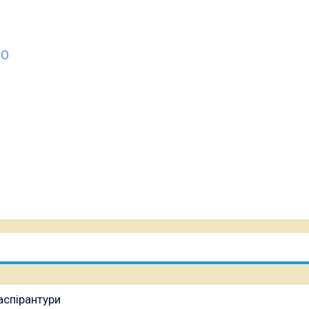
ЯО
аспірантури