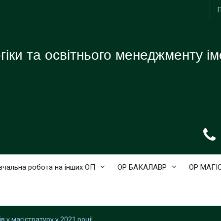
іки та освітнього менеджменту ім
вчальна робота на інших ОП
ОР БАКАЛАВР
ОР МАГІ
в у магістратуру у 2021 році!