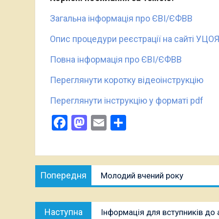
Загальна інформація про ЄВІ/ЄФВВ
Опис процедури реєстрації на сайті УЦО
Повна інформація про ЄВІ/ЄФВВ
Переглянути коротку відеоінструкцію
Переглянути інструкцію у форматі pdf
Facebook
Mastodon
Email
Поділитися
Навігація
Попередня
Попередня
Молодий вчений року
записів
публікація:
Наступна
Наступна
Інформація для вступників до 
публікація: