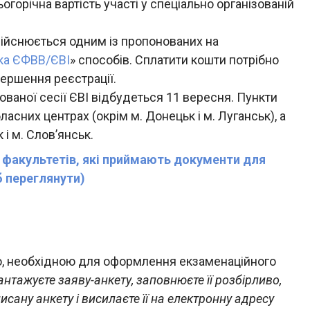
ьогорічна вартість участі у спеціально організованій
здійснюється одним із пропонованих на
ка ЄФВВ/ЄВІ
» способів. Сплатити кошти потрібно
вершення реєстрації.
ованої сесії ЄВІ відбудеться 11 вересня. Пункти
асних центрах (окрім м. Донецьк і м. Луганськ), а
 і м. Слов’янськ.
) факультетів, які приймають документи для
б переглянути)
, необхідною для оформлення екзаменаційного
нтажуєте заяву-анкету, заповнюєте її розбірливо,
исану анкету і висилаєте її на електронну адресу