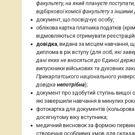
факультету, на який плануєте поступати,
відбіркової комісії факультету з іншим
документ, що посвідчує особу;
облікова картка платника податків (крім
відмовляються отримувати реєстраційни
довідка
, видана за місцем навчання,
диплома в рік вступу (
для осіб, які за
дані яких не вносяться до Єдиної держа
випускники військових та духовних зак
Прикарпатського національного універс
довідка
непотрібна
);
документ про здобутий ступінь вищої ос
які завершили навчання в минулих рока
фотокартка для документів (кольорова 
досягнутому віку вступника;
медичний висновок за формою первинної
створення особливих умов для склада