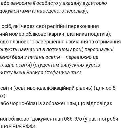
 або заносите її особисто у вказану аудиторію
и документами із наведеного переліку
);
 осіб, які через свої релігійні переконання
й номер облікової картки платника податків);
 щодо планового завершення навчання та отримання
вершують навчання в поточному році, персональні
вної бази з питань освіти – переважно це
аладів освіти
) (
студентам випускних курсів
итету імені Василя Стефаника така
віти (освітньо-кваліфікаційний рівень) (для осіб,
х);
або чорно-біла) із зображенням, що відповідає
 облікової документації 086-3/о (у разі потреби
ння ЄВІ/ЄВФФ).