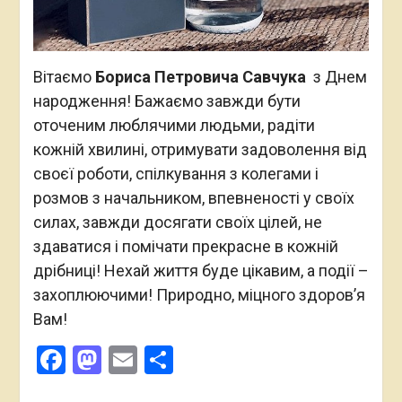
Вітаємо
Бориса Петровича
Савчука
з Днем
народження! Бажаємо завжди бути
оточеним люблячими людьми, радіти
кожній хвилині, отримувати задоволення від
своєї роботи, спілкування з колегами і
розмов з начальником, впевненості у своїх
силах, завжди досягати своїх цілей, не
здаватися і помічати прекрасне в кожній
дрібниці! Нехай життя буде цікавим, а події –
захоплюючими! Природно, міцного здоров’я
Вам!
Facebook
Mastodon
Email
Поділитися