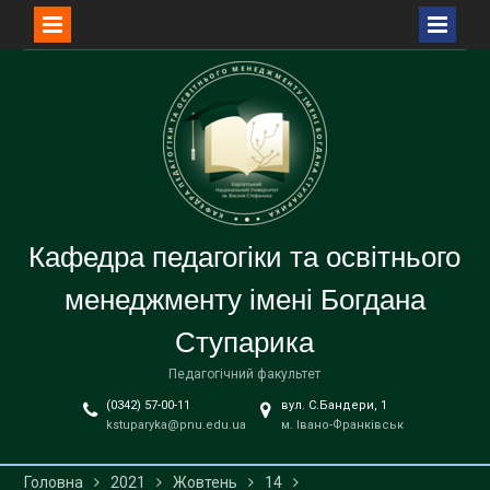
Перейти
до
вмісту
Кафедра педагогіки та освітнього
менеджменту імені Богдана
Ступарика
Педагогічний факультет
(0342) 57-00-11
вул. С.Бандери, 1
kstuparyka@pnu.edu.ua
м. Івано-Франківськ
Головна
2021
Жовтень
14