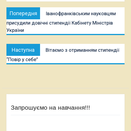
Навігація
Попередня
Попередня
Іванофранківським науковцям
записів
публікація:
присудили довічні стипендії Кабінету Міністрів
України
Наступна
Наступна
Вітаємо з отриманням стипендії
публікація:
“Повір у себе”
Запрошуємо на навчання!!!