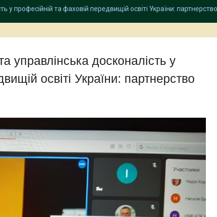
ть у професійній та фаховій передвищій освіті України: партнерств
та управлінська досконалість у
вищій освіті України: партнерство