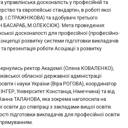
та управлінська досконалість у професійній та
рство та європейські стандарти», в роботі якої
ф. І.СТРАЖНІКОВА) та здобувачі третього
и (Н.БАСАРАБ, М.ОЛЕКСЮК). Мета проведення:
інської досконалості для професійної (професійно-
ї Концепції розвитку системи підготовки викладачів
 та презентація роботи Асоціації з розвитку
вернулись ректор Академії (Олена КОВАЛЕНКО),
рківської обласної державної адміністрації
світи і науки України (Віра РОГОВА), координатор
ГЕР, Університет Констанца, Німеччина) та від
Жанна ТАЛАНОВА, яка зокрема наголосила на
ї освіти до співпраці з закладами вищої освіти.
ті підготовки викладачів для професійної освіти
спрямуванням.