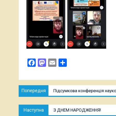
Facebook
Mastodon
Email
Поділитися
Навігація
Попередня
Попередня
Підсумкова конференція науко
записів
публікація:
Наступна
Наступна
З ДНЕМ НАРОДЖЕННЯ!
публікація: