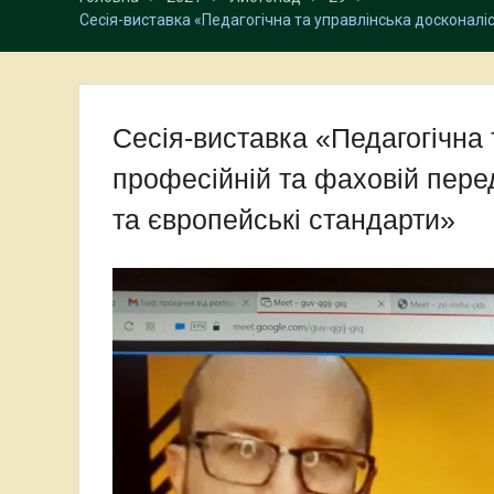
Сесія-виставка «Педагогічна та управлінська досконаліс
Сесія-виставка «Педагогічна 
професійній та фаховій перед
та європейські стандарти»