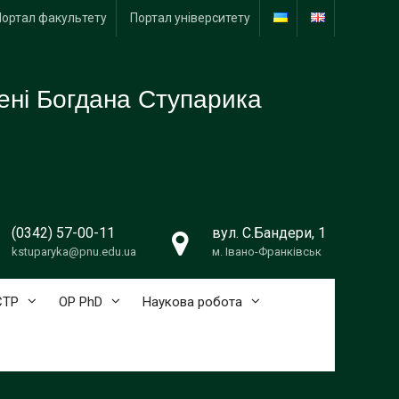
Портал факультету
Портал університету
ені Богдана Ступарика
(0342) 57-00-11
вул. С.Бандери, 1
kstuparyka@pnu.edu.ua
м. Івано-Франківськ
СТР
ОР PhD
Наукова робота