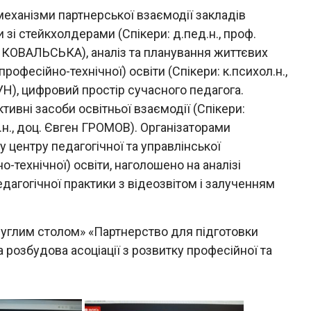
механізми партнерської взаємодії закладів
 зі стейкхолдерами (Спікери: д.пед.н., проф.
я КОВАЛЬСЬКА), аналіз та планування життєвих
рофесійно-технічної) освіти (Спікери: к.психол.н.,
), цифровий простiр сучасного педагога.
тивнi засоби освітньої взаємодії (Спікери:
.н., доц. Євген ГРОМОВ). Організаторами
центру педагогічної та управлінської
-технічної) освіти, наголошено на аналізі
дагогічної практики з відеозвітом і залученням
руглим столом» «Партнерство для підготовки
а розбудова асоціації з розвитку професійної та