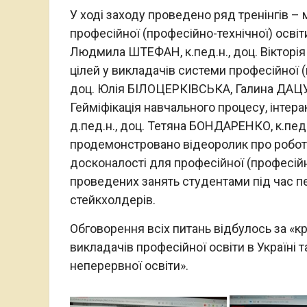
У ході заходу проведено ряд тренінгів – 
професійної (професійно-технічної) освіти
Людмила ШТЕФАН, к.пед.н., доц. Вікторі
цілей у викладачів системи професійної (п
доц. Юлія БІЛОЦЕРКІВСЬКА, Галина ДАЦУН
Гейміфiкацiя навчального процесу, інтерак
д.пед.н., доц. Тетяна БОНДАРЕНКО, к.пед
продемонстровано відеоролик про роботу 
досконалості для професійної (професійно
проведених занять студентами під час пе
стейкхолдерів.
Обговорення всіх питань відбулось за «к
викладачів професійної освіти в Україні т
неперервної освіти».