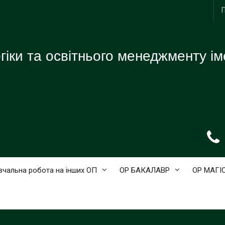
іки та освітнього менеджменту ім
вчальна робота на інших ОП
ОР БАКАЛАВР
ОР МАГІ