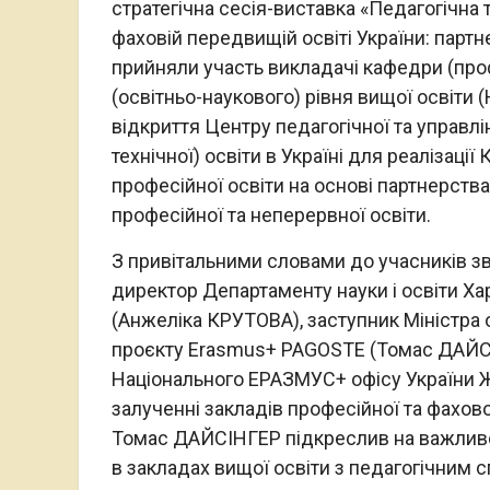
стратегічна сесія-виставка «Педагогічна 
фаховій передвищій освіті України: партне
прийняли участь викладачі кафедри (про
(освітньо-наукового) рівня вищої освіт
відкриття Центру педагогічної та управл
технічної) освіти в Україні для реалізаці
професійної освіти на основі партнерства
професійної та неперервної освіти.
З привітальними словами до учасників з
директор Департаменту науки і освіти Ха
(Анжеліка КРУТОВА), заступник Міністра о
проєкту Erasmus+ PAGOSTE (Томас ДАЙСІН
Національного ЕРАЗМУС+ офісу України 
залученні закладів професійної та фахово
Томас ДАЙСІНГЕР підкреслив на важливос
в закладах вищої освіти з педагогічним 