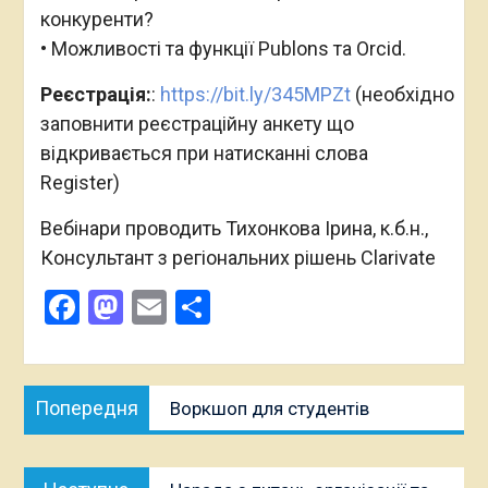
конкуренти?
• Можливості та функції Publons та Orcid.
Реєстрація:
:
https://bit.ly/345MPZt
(необхідно
заповнити реєстраційну анкету що
відкривається при натисканні слова
Register)
Вебінари проводить Тихонкова Ірина, к.б.н.,
Консультант з регіональних рішень Clarivate
Facebook
Mastodon
Email
Поділитися
Навігація
Попередня
Попередня
Воркшоп для студентів
записів
публікація:
Наступна