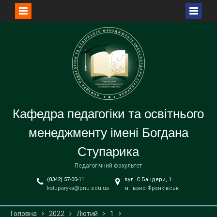
Перейти
до
вмісту
Кафедра педагогіки та освітнього
менеджменту імені Богдана
Ступарика
Педагогічний факультет
(0342) 57-00-11
вул. С.Бандери, 1
kstuparyka@pnu.edu.ua
м. Івано-Франківськ
Головна
2022
Лютий
1