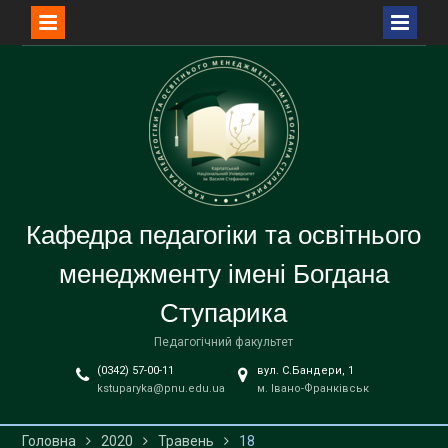
Перейти
до
вмісту
Кафедра педагогіки та освітнього
менеджменту імені Богдана
Ступарика
Педагогічний факультет
(0342) 57-00-11
вул. С.Бандери, 1
kstuparyka@pnu.edu.ua
м. Івано-Франківськ
Головна
2020
Травень
18