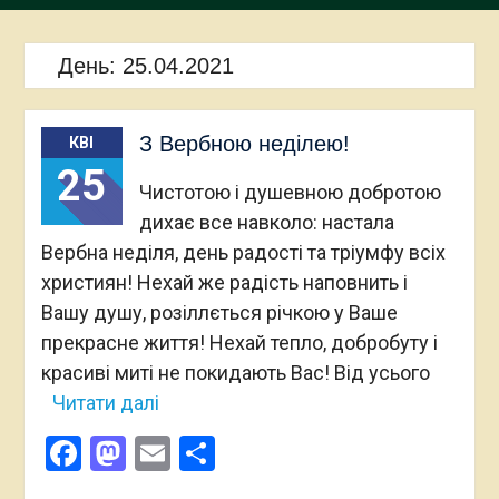
День:
25.04.2021
З Вербною неділею!
КВІ
25
Чистотою і душевною добротою
дихає все навколо: настала
Вербна неділя, день радості та тріумфу всіх
християн! Нехай же радість наповнить і
Вашу душу, розіллється річкою у Ваше
прекрасне життя! Нехай тепло, добробуту і
красиві миті не покидають Вас! Від усього
Читати далі
Facebook
Mastodon
Email
Поділитися