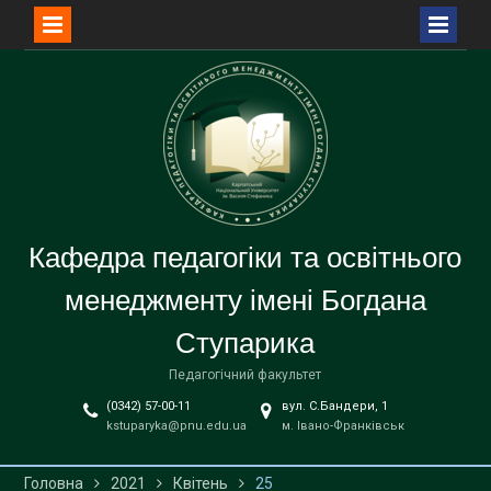
Перейти
до
вмісту
Кафедра педагогіки та освітнього
менеджменту імені Богдана
Ступарика
Педагогічний факультет
(0342) 57-00-11
вул. С.Бандери, 1
kstuparyka@pnu.edu.ua
м. Івано-Франківськ
Головна
2021
Квітень
25