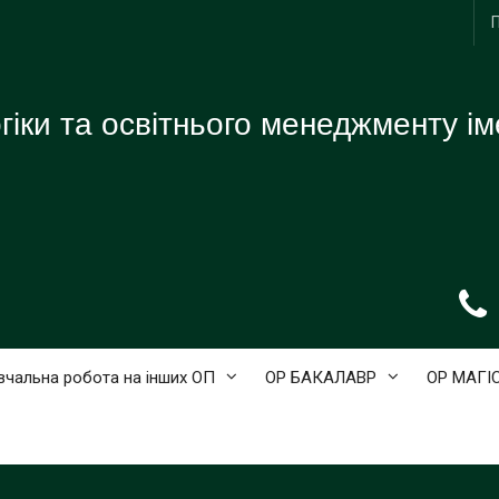
іки та освітнього менеджменту ім
вчальна робота на інших ОП
ОР БАКАЛАВР
ОР МАГІ