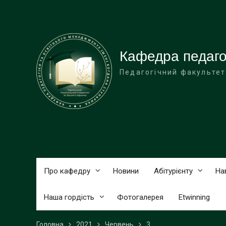
Перейти
до
вмісту
Кафедра педагог
Педагогічний факультет
Про кафедру
Новини
Абітурієнту
На
Наша гордість
Фотогалерея
Etwinning
Головна
2021
Червень
3