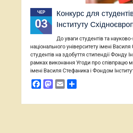
Конкурс для студенті
ЧЕР
03
Інституту Східноєвро
До уваги студентів та науково
національного університету імені Василя
студентів на здобуття стипендії Фонду 
рамках виконання Угоди про співпрацю 
імені Василя Стефаника і Фондом Інстит
Facebook
Mastodon
Email
Поділитися