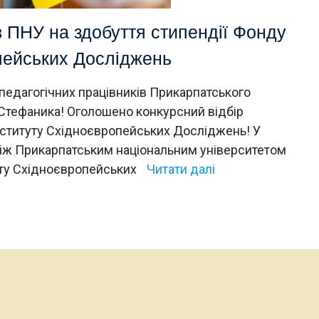
в ПНУ на здобуття стипендії Фонду
пейських Досліджень
-педагогічних працівників Прикарпатського
 Стефаника! Оголошено конкурсний відбір
Інституту Східноєвропейських Досліджень! У
між Прикарпатським національним університетом
уту Східноєвропейських
Читати далі