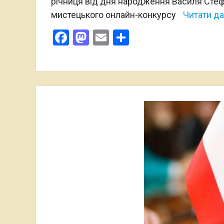
річниця від дня народження Василя Стеф
мистецького онлайн-конкурсу
Читати да
Facebook
Mastodon
Email
Поділитися