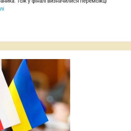
аника. Тож у фіналі визначилися переможці
лі