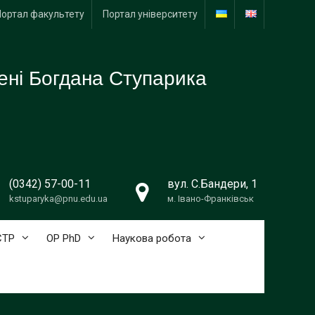
Портал факультету
Портал університету
ені Богдана Ступарика
(0342) 57-00-11
вул. С.Бандери, 1
kstuparyka@pnu.edu.ua
м. Івано-Франківськ
СТР
ОР PhD
Наукова робота