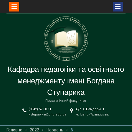
Перейти
до
вмісту
Кафедра педагогіки та освітнього
менеджменту імені Богдана
Ступарика
Педагогічний факультет
(0342) 57-00-11
вул. С.Бандери, 1
kstuparyka@pnu.edu.ua
м. Івано-Франківськ
Головна
2022
Червень
6