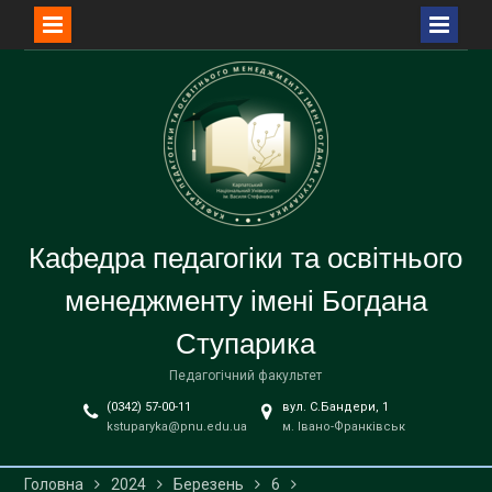
Перейти
до
вмісту
Кафедра педагогіки та освітнього
менеджменту імені Богдана
Ступарика
Педагогічний факультет
(0342) 57-00-11
вул. С.Бандери, 1
kstuparyka@pnu.edu.ua
м. Івано-Франківськ
Головна
2024
Березень
6