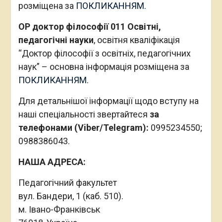
спеціалізацією “Цифрові технології”)” –
основна інформація розміщена за
ПОКЛИКАННЯМ.
ОР магістр 011 Освітні, педагогічні науки,
професійна кваліфікація
“Викладач закладу
вищої освіти”
– основна інформація
розміщена за
ПОКЛИКАННЯМ.
ОР доктор філософії 011 Освітні,
педагогічні науки
, освітня кваліфікація
“Доктор філософії з освітніх, педагогічних
наук” – основна інформація розміщена за
ПОКЛИКАННЯМ.
Для детальнішої інформації щодо вступу на
наші спеціальності звертайтеся
за
телефонами (Viber/Telegram):
0995234550;