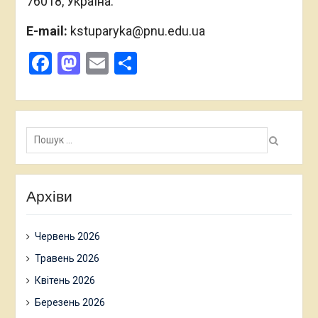
0988386043.
НАША АДРЕСА:
Педагогічний факультет
вул. Бандери, 1 (каб. 510).
м. Івано-Франківськ
76018, Україна.
E-mail:
kstuparyka@pnu.edu.ua
Facebook
Mastodon
Email
Поділитися
Пошук: