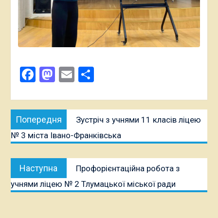
Facebook
Mastodon
Email
Поділитися
Навігація
Попередня
Попередня
Зустріч з учнями 11 класів ліцею
записів
публікація: