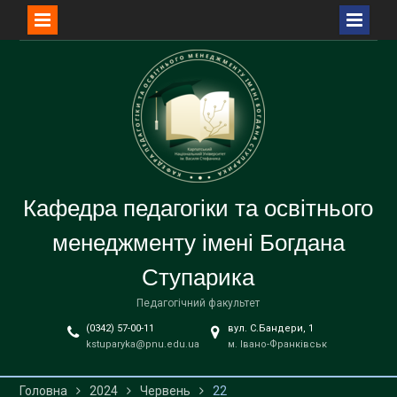
Перейти
до
вмісту
Кафедра педагогіки та освітнього
менеджменту імені Богдана
Ступарика
Педагогічний факультет
(0342) 57-00-11
вул. С.Бандери, 1
kstuparyka@pnu.edu.ua
м. Івано-Франківськ
Головна
2024
Червень
22