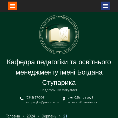
Перейти
до
вмісту
Кафедра педагогіки та освітнього
менеджменту імені Богдана
Ступарика
Педагогічний факультет
(0342) 57-00-11
вул. С.Бандери, 1
kstuparyka@pnu.edu.ua
м. Івано-Франківськ
Головна
2024
Серпень
21