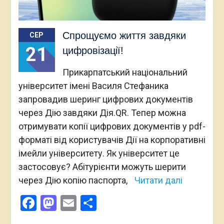
Спрощуємо життя завдяки
СЕР
21
цифровізації!
Прикарпатський національний
університет імені Василя Стефаника
запровадив шеринг цифрових документів
через Дію завдяки Дія.QR. Тепер можна
отримувати копії цифрових документів у pdf-
форматі від користувачів Дії на корпоративні
імейли університету. Як університет це
застосовує? Абітурієнти можуть шерити
через Дію копію паспорта,
Читати далі
Facebook
Mastodon
Email
Поділитися